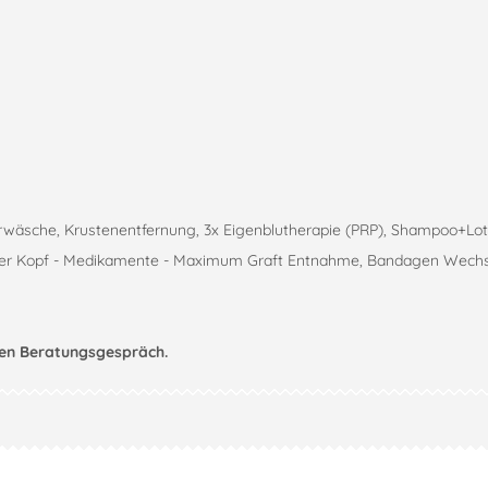
äsche, Krustenentfernung, 3x Eigenblutherapie (PRP), Shampoo+Lot
Like!
9
anzer Kopf - Medikamente - Maximum Graft Entnahme, Bandagen Wechse
chen Beratungsgespräch.