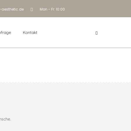
-aesthetic.de
Mon - Fr: 10:00
nfrage
Kontakt
in Düsseldorf
nsche.