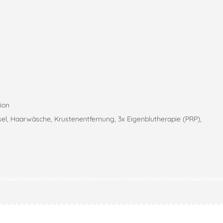
ion
SHARE
l, Haarwäsche, Krustenentfernung, 3x Eigenblutherapie (PRP),