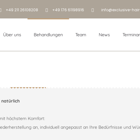
+49 211 26108208
+49 176 61198916
info@exclusive-hair
Über uns
Behandlungen
Team
News
Termina
Behandlungen
 natürlich
Ihre Haartransplantationen 
 mit höchstem Komfort:
Behandlungen
erherstellung an, individuell angepasst an Ihre Bedürfnisse und Wü