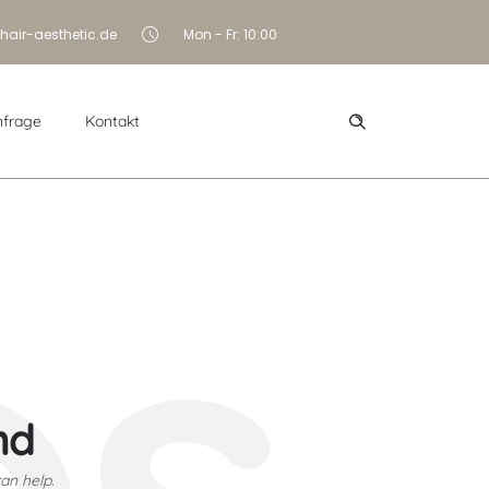
hair-aesthetic.de
Mon - Fr: 10:00
nfrage
Kontakt
ps
nd
an help.