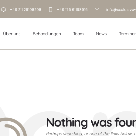
+49 211 26108208
+49 176 61198916
info@exclusive-
Über uns
Behandlungen
Team
News
Termina
o
Nothing was fou
Perhaps searching, or one of the links below, c