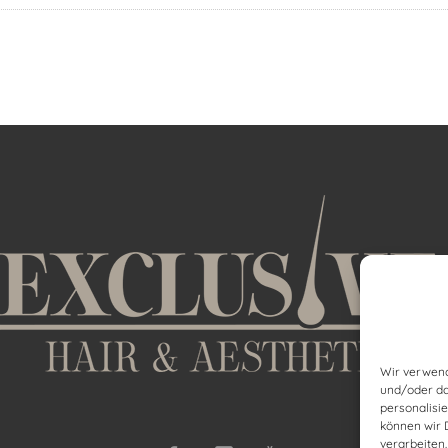
Wir verwend
und/oder da
personalisi
können wir 
verarbeiten