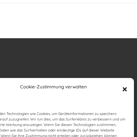
Cookie-Zustimmung verwalten
en Technologien wie Cookies, um Geräteinformationen zu speichern
rauf zuzugreifen. Wir tun dies, um das Surferlebnis zu verbessern und um
erte Werbung anzuzeigen. Wenn Sie diesen Technologien zustimmen,
Daten wie das Surfverhalten oder eindeutige IDs auf dieser Website
. Wenn Sie Ihre Zustimmung nicht erteilen oder zurückziehen, können